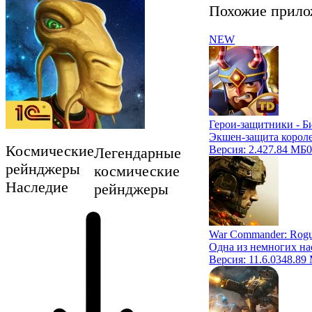
Похожие прило
NEW
Герои-защитники - Б
Экшен-защита короле
Космические
Версия:
2.4
27.84 МБ
0
Легендарные
рейнджеры
космические
Наследие
рейнджеры
War Commander: Rogu
Одна из немногих на
Версия:
11.6.0
348.89