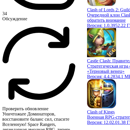
Clash of Lords 2: Guil
34
Очередной клон Clash
Обсуждение
обратить внимание
Версия:
1.0.395
2.22 
Castle Clash: Правит
Стратегическая игра
«Терновый венец»
Версия:
4.4.2
834.1 М
Проверить обновление
Clash of Kings
Уничтожьте Доминаторов,
Военная RPG-стратег
восстановите баланс сил, спасите
Версия:
12.02.0
1.38 
Вселенную! Space Rangers,
легендарная звездная RPG, теперь