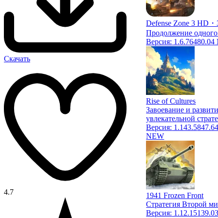
Defense Zone 3 HD・
Продолжение одного
Версия:
1.6.76
480.04
Скачать
Rise of Cultures
Завоевание и развит
увлекательной страт
Версия:
1.143.5
847.6
NEW
4.7
1941 Frozen Front
Стратегия Второй ми
Версия:
1.12.15
139.0