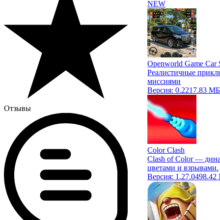
NEW
Openworld Game Car 
Реалистичные приклю
миссиями
Версия:
0.2
217.83 М
Отзывы
Color Clash
Clash of Color — дин
цветами и взрывами.
Версия:
1.27.0
498.42