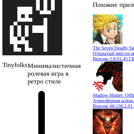
Похожие прил
The Seven Deadly Sin
Открытый мир по м
Версия:
1.8.0
1.45 Г
Tinyfolks
Минималистичная
ролевая игра в
ретро стиле
Shadow Hunter: Offl
Атмосферная action-
Версия:
60.138.2.0
1