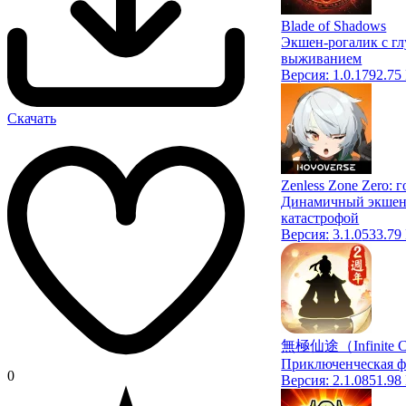
Blade of Shadows
Экшен-рогалик с г
выживанием
Версия:
1.0.1
792.75
Скачать
Zenless Zone Zero:
Динамичный экшен 
катастрофой
Версия:
3.1.0
533.79
無極仙途（Infinite Cu
Приключенческая 
0
Версия:
2.1.0
851.98