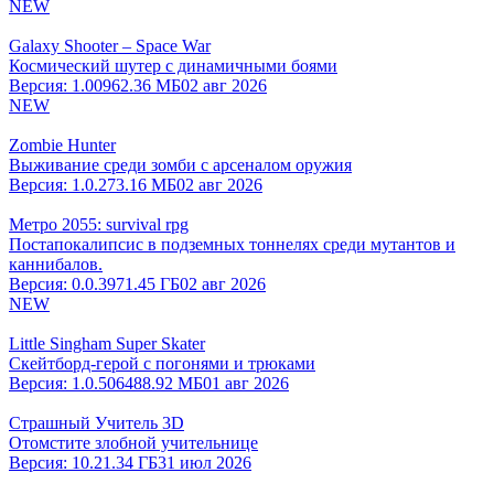
NEW
Galaxy Shooter – Space War
Космический шутер с динамичными боями
Версия:
1.009
62.36 МБ
02 авг 2026
NEW
Zombie Hunter
Выживание среди зомби с арсеналом оружия
Версия:
1.0.2
73.16 МБ
02 авг 2026
Метро 2055: survival rpg
Постапокалипсис в подземных тоннелях среди мутантов и
каннибалов.
Версия:
0.0.397
1.45 ГБ
02 авг 2026
NEW
Little Singham Super Skater
Скейтборд-герой с погонями и трюками
Версия:
1.0.506
488.92 МБ
01 авг 2026
Страшный Учитель 3D
Отомстите злобной учительнице
Версия:
10.2
1.34 ГБ
31 июл 2026