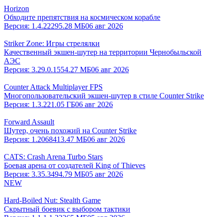
Horizon
Обходите препятствия на космическом корабле
Версия:
1.4.22
295.28 МБ
06 авг 2026
Striker Zone: Игры стрелялки
Качественный экшен-шутер на территории Чернобыльской
АЭС
Версия:
3.29.0.1
554.27 МБ
06 авг 2026
Counter Attack Multiplayer FPS
Многопользовательский экшен-шутер в стиле Counter Strike
Версия:
1.3.22
1.05 ГБ
06 авг 2026
Forward Assault
Шутер, очень похожий на Counter Strike
Версия:
1.2068
413.47 МБ
06 авг 2026
CATS: Crash Arena Turbo Stars
Боевая арена от создателей King of Thieves
Версия:
3.35.3
494.79 МБ
05 авг 2026
NEW
Hard-Boiled Nut: Stealth Game
Скрытный боевик с выбором тактики