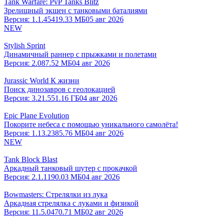
Tank Warfare: PvP Tanks Blitz
Зрелищный экшен с танковыми баталиями
Версия:
1.1.45
419.33 МБ
05 авг 2026
NEW
Stylish Sprint
Динамичный раннер с прыжками и полетами
Версия:
2.0
87.52 МБ
04 авг 2026
Jurassic World К жизни
Поиск динозавров с геолокацией
Версия:
3.21.55
1.16 ГБ
04 авг 2026
Epic Plane Evolution
Покорите небеса с помощью уникального самолёта!
Версия:
1.13.2
385.76 МБ
04 авг 2026
NEW
Tank Block Blast
Аркадный танковый шутер с прокачкой
Версия:
2.1.1
190.03 МБ
04 авг 2026
Bowmasters: Стрелялки из лука
Аркадная стрелялка с луками и физикой
Версия:
11.5.0
470.71 МБ
02 авг 2026