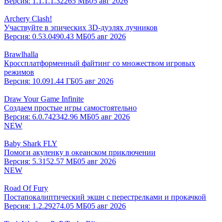
Версия:
1.1.1.1.32
265 МБ
05 авг 2026
Archery Clash!
Участвуйте в эпических 3D-дуэлях лучников
Версия:
0.53.0
490.43 МБ
05 авг 2026
Brawlhalla
Кроссплатформенный файтинг со множеством игровых
режимов
Версия:
10.09
1.44 ГБ
05 авг 2026
Draw Your Game Infinite
Создаем простые игры самостоятельно
Версия:
6.0.742
342.96 МБ
05 авг 2026
NEW
Baby Shark FLY
Помоги акуленку в океанском приключении
Версия:
5.3
152.57 МБ
05 авг 2026
NEW
Road Of Fury
Постапокалиптический экшн с перестрелками и прокачкой
Версия:
1.2.29
274.05 МБ
05 авг 2026