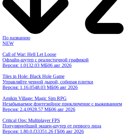
По названию
NEW
Call of War: Hell Let Loose
Офлайн-шутер с реалистичной графикой
Версия:
1.0
132.03 МБ
06 авг 2026
Tiles in Hole: Black Hole Game
Управляйте черной дырой, собирая плитки
Версия:
1.16.0
548.03 МБ
06 авг 2026
Amikin Village: Magic Sim RPG
Незабываемое фэнтезийное приключение с выживанием
Версия:
2.4.0
928.57 МБ
06 авг 2026
Critical Ops: Multiplayer FPS
Популярнейший экшен-шутер от первого лица
Версия:
1.80.0.f3335
1.26 ГБ
06 авг 2026