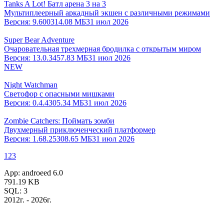
Tanks A Lot! Батл арена 3 на 3
Мультиплеерный аркадный экшен с различными режимами
Версия:
9.600
314.08 МБ
31 июл 2026
Super Bear Adventure
Очаровательная трехмерная бродилка с открытым миром
Версия:
13.0.3
457.83 МБ
31 июл 2026
NEW
Night Watchman
Светофор с опасными мишками
Версия:
0.4.4
305.34 МБ
31 июл 2026
Zombie Catchers: Поймать зомби
Двухмерный приключенческий платформер
Версия:
1.68.25
308.65 МБ
31 июл 2026
1
2
3
App: androeed 6.0
791.19 KB
SQL: 3
2012г. - 2026г.