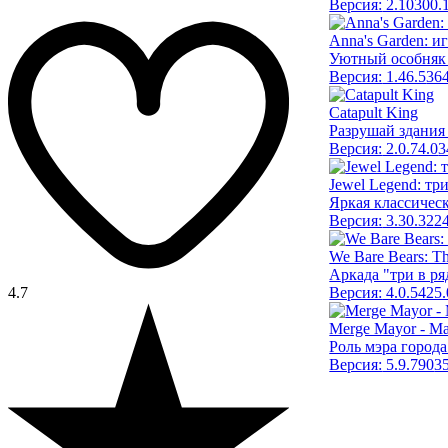
Версия:
2.10300.
Anna's Garden: иг
Уютный особняк 
Версия:
1.46.5
36
Catapult King
Разрушай здания
Версия:
2.0.74.0
3
Jewel Legend: тр
Яркая классическ
Версия:
3.30.3
22
We Bare Bears: Th
Аркада "три в ря
4.7
Версия:
4.0.5
425
Merge Mayor - Ma
Роль мэра города
Версия:
5.9.790
3