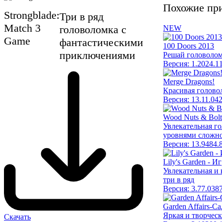
Похожие пр
Strongblade:
Три в ряд
Match 3
головоломка с
NEW
Game
фантастическими
100 Doors 2013
приключениями
Решай головолом
Версия:
1.2024.1
Merge Dragons!
Красивая головол
Версия:
13.11.0
4
Wood Nuts & Bolt
Увлекательная г
уровнями сложн
Версия:
13.9
484.
Lily's Garden - И
Увлекательная и
три в ряд
Версия:
3.77.0
38
Garden Affairs-С
Яркая и творческ
Скачать