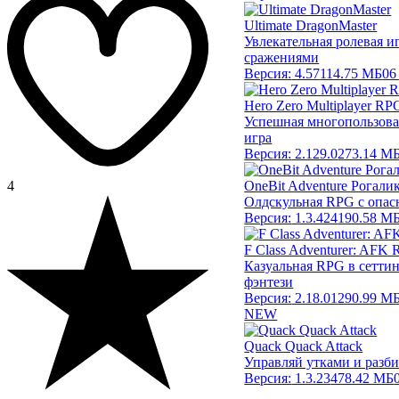
Ultimate DragonMaster
Увлекательная ролевая 
сражениями
Версия:
4.57
114.75 МБ
06
Hero Zero Multiplayer RP
Успешная многопользова
игра
Версия:
2.129.0
273.14 М
4
OneBit Adventure Рогал
Олдскульная RPG с опа
Версия:
1.3.424
190.58 М
F Class Adventurer: AFK
Казуальная RPG в сеттин
фэнтези
Версия:
2.18.01
290.99 М
NEW
Quack Quack Attack
Управляй утками и разби
Версия:
1.3.23
478.42 МБ