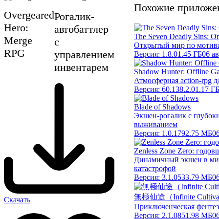
Похожие приложе
Overgeared
Рогалик-
Hero:
автобаттлер
The Seven Deadly Sins: Or
Merge
с
Открытый мир по мотив
RPG
управлением
Версия:
1.8.0
1.45 ГБ
06 а
инвентарем
Shadow Hunter: Offline G
Атмосферная action-rpg д
Версия:
60.138.2.0
1.17 Г
Blade of Shadows
Экшен-рогалик с глубок
выживанием
Версия:
1.0.1
792.75 МБ
0
Zenless Zone Zero: годо
Динамичный экшен в ми
катастрофой
Версия:
3.1.0
533.79 МБ
0
無極仙途（Infinite Cultiva
Скачать
Приключенческая фент
Версия:
2.1.0
851.98 МБ
0