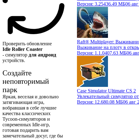
Версия:
3.25
436.49 МБ
06 авг
Raft® Multiplayer: Выживани
Проверить обновление
Выживание на плоту в откр
Idle Roller Coaster
Версия:
1.1.0
407.63 МБ
06 ав
- симулятор
для андроид
устройств.
Создайте
неповторимый
парк
Case Simulator Ultimate CS 2
Увлекательный симулятор о
Яркая, веселая и довольно
Версия:
12.6
80.08 МБ
06 авг 
затягивающая игра,
вобравшая в себе лучшие
качества классических
Tycoon-симуляторов и
современных Idle-игр,
готовая подарить вам
замечательный досуг, где бы