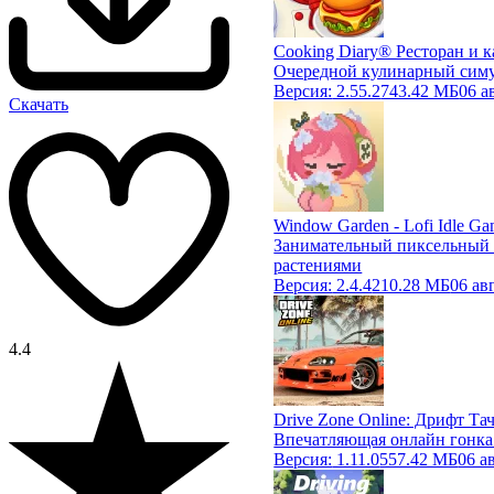
Cooking Diary® Ресторан и 
Очередной кулинарный сим
Версия:
2.55.2
743.42 МБ
06 а
Скачать
Window Garden - Lofi Idle G
Занимательный пиксельный 
растениями
Версия:
2.4.4
210.28 МБ
06 ав
4.4
Drive Zone Online: Дрифт Та
Впечатляющая онлайн гонка
Версия:
1.11.0
557.42 МБ
06 а