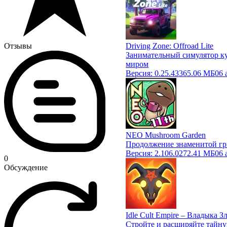
Отзывы
Driving Zone: Offroad Lite
Занимательный симулятор к
миром
Версия:
0.25.43
365.06 МБ
06 
NEO Mushroom Garden
Продолжение знаменитой г
Версия:
2.106.0
272.41 МБ
06 
0
Обсуждение
Idle Cult Empire – Владыка З
Стройте и расширяйте тайн