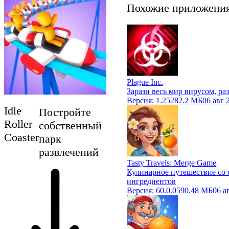
Похожие приложени
Plague Inc.
Зарази весь мир вирусом, ра
Версия:
1.25
282.2 МБ
06 авг 
Idle
Постройте
Roller
собственный
Coaster
парк
развлечений
Tasty Travels: Merge Game
Кулинарное путешествие со
ингредиентов
Версия:
60.0.0
590.48 МБ
06 а