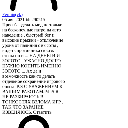
Fermin(vk)
05 авг 2021 id: 290515
Просьба зделать мод не только
на бесконечные патроны авто
наведение , быстрый бег и
высокие прыжки - отключение
урона от паднния с высоты ,
видеть противника сквозь
стены но и ... НА ДЕНЬГИ И
ЗОЛОТО . УЖАСНО ДОЛГО
НУЖНО КОПИТЬ ИМЕННО
ЗОЛОТО ... Ах да и
возможность как-то делать
отдельное сохранение игрового
опыта .P:S С УВАЖЕНИЕМ К
ВАШИМ РАБОТАМ.P:P:S Я
НЕ РАЗБИРАЮСЬ В
ТОНКОСТЯХ ВЗЛОМА ИГР ,
ТАК ЧТО ЗАРАНИЕ
ИЗВЕНЯЮСЬ.
Ответить