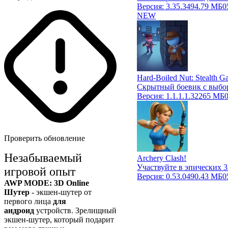
Версия:
3.35.3
494.79 МБ
0
NEW
Hard-Boiled Nut: Stealth 
Скрытный боевик с выбо
Версия:
1.1.1.1.32
265 МБ
Проверить обновление
Незабываемый
Archery Clash!
Участвуйте в эпических 
игровой опыт
Версия:
0.53.0
490.43 МБ
0
AWP MODE: 3D Online
Шутер
- экшен-шутер от
первого лица
для
андроид
устройств. Зрелищный
экшен-шутер, который подарит