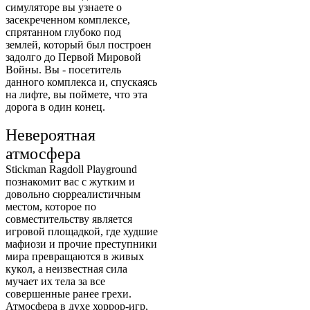
симуляторе вы узнаете о
засекреченном комплексе,
спрятанном глубоко под
землей, который был построен
задолго до Первой Мировой
Войны. Вы - посетитель
данного комплекса и, спускаясь
на лифте, вы поймете, что эта
дорога в один конец.
Невероятная
атмосфера
Stickman Ragdoll Playground
познакомит вас с жутким и
довольно сюрреалистичным
местом, которое по
совместительству является
игровой площадкой, где худшие
мафиози и прочие преступники
мира превращаются в живых
кукол, а неизвестная сила
мучает их тела за все
совершенные ранее грехи.
Атмосфера в духе хоррор-игр,