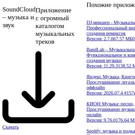
Похожие прилож
SoundCloud
Приложение
– музыка и
с огромный
DJ-микшер - Музыкал
звук
каталогом
Профессиональный ви
музыкальных
создания ремиксов
Версия:
2.7.0
67.57 МБ
0
треков
BandLab – Музыкальна
Функциональное и ком
создания музыки
Версия:
11.29.3
138.52 
Яндекс Музыка, Книги
Прослушивание легаль
оффлайн
Версия:
2026.07.4 #157
КИОН Музыка: песни,
Прослушивание музыки
онлайн
Версия:
9.76.0
176.64 М
Скачать
Spotify: музыка и подк