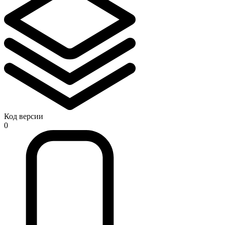
Код версии
0