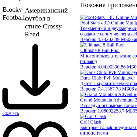
Похожие приложен
Blocky
Американский
Football
футбол в
Pool Stars - 3D Online Multi
стиле Crossy
Трёхмерный и двухмерный 
Road
создание своих челлендже
Версия:
4.74
202.39 МБ
06 а
Ultimate 8 Ball Pool
Многопользовательские со
бильярд
Версия:
4.04.00
390.86 МБ
0
Darts Club: PvP Multiplayer
Дартс с мультиплеером и 
Версия:
7.4.1
367.78 МБ
06 
Grand Mountain Adventure 
Исследуй огромные горы 
Версия:
1.08002
258.7 МБ
0
Скачать
Golf Clash
Быстрые гольф-поединки 
оппонентами