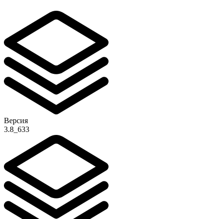
Версия
3.8_633