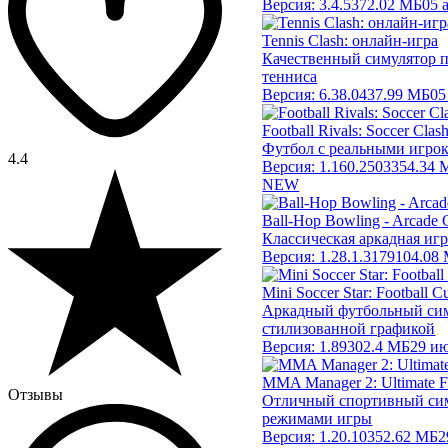
Версия:
3.4.5
372.02 МБ
05 
Tennis Clash: онлайн-игра
Качественный симулятор 
тенниса
Версия:
6.38.0
437.99 МБ
05
Football Rivals: Soccer Clas
Футбол с реальными игро
4.4
Версия:
1.160.2503
354.34 
NEW
Ball-Hop Bowling - Arcade
Классическая аркадная игр
Версия:
1.28.1.3179
104.08
Mini Soccer Star: Football C
Аркадный футбольный сим
стилизованной графикой
Версия:
1.89
302.4 МБ
29 и
MMA Manager 2: Ultimate F
Отзывы
Отличный спортивный сим
режимами игры
Версия:
1.20.10
352.62 МБ
2