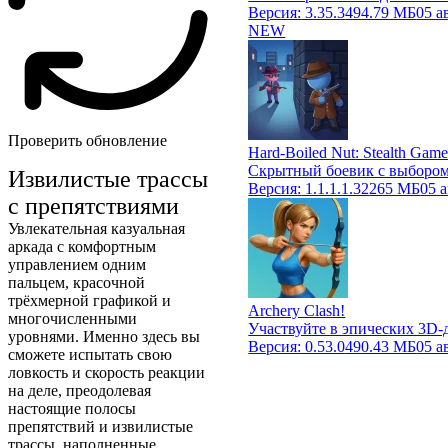
Версия:
3.35.3
494.79 МБ
05 а
NEW
Проверить обновление
Hard-Boiled Nut: Stealth Gam
Скрытный боевик с выбором
Извилистые трассы
Версия:
1.1.1.1.32
265 МБ
05 
с препятствиями
Увлекательная казуальная
аркада с комфортным
управлением одним
пальцем, красочной
трёхмерной графикой и
Archery Clash!
многочисленными
Участвуйте в эпических 3D-
уровнями. Именно здесь вы
Версия:
0.53.0
490.43 МБ
05 а
сможете испытать свою
ловкость и скорость реакции
на деле, преодолевая
настоящие полосы
препятствий и извилистые
трассы, наполненные