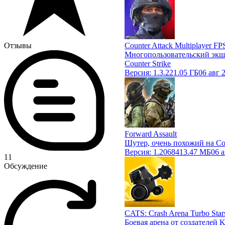
Отзывы
Counter Attack Multiplayer FP
Многопользовательский экш
Counter Strike
Версия:
1.3.22
1.05 ГБ
06 авг 
Forward Assault
Шутер, очень похожий на Cou
Версия:
1.2068
413.47 МБ
06 
11
Обсуждение
CATS: Crash Arena Turbo Star
Боевая арена от создателей K